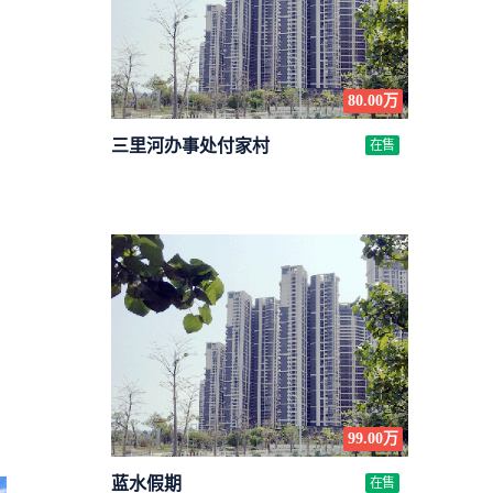
80.00万
三里河办事处付家村
在售
99.00万
蓝水假期
在售